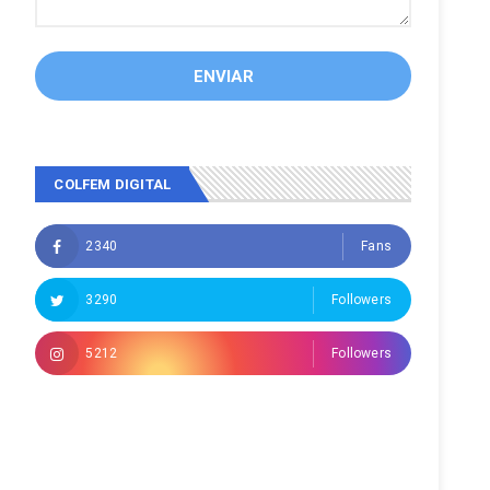
COLFEM DIGITAL
2340
Fans
3290
Followers
5212
Followers