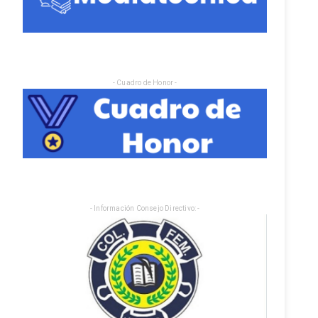
- Cuadro de Honor -
- Información Consejo Directivo: -