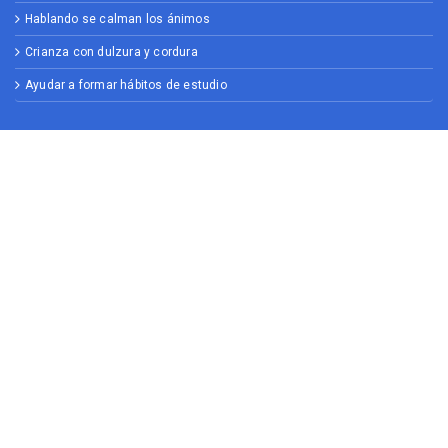
Hablando se calman los ánimos
Crianza con dulzura y cordura
Ayudar a formar hábitos de estudio
RECURSOS ESTUDIANTES
Habilidades digitales jóvenes
Sé genial en internet
Aprender programación 4 a 8 años
Aprender programación 9 a 18
Aprende Más Ciencias
Aprende Más Matematicas