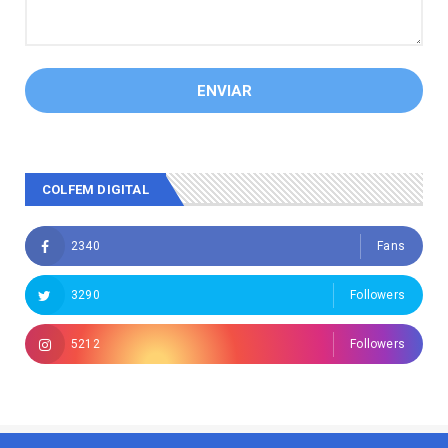
COLFEM DIGITAL
2340
Fans
3290
Followers
5212
Followers